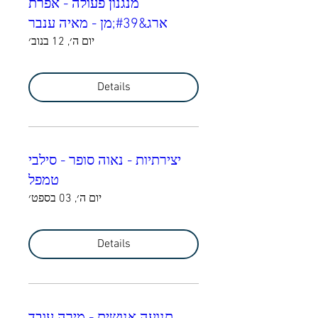
מנגנון פעולה - אפרת
ארג&#39;מן - מאיה ענבר
יום ה׳, 12 בנוב׳
Details
יצירתיות - נאוה סופר - סילבי
טמפל
יום ה׳, 03 בספט׳
Details