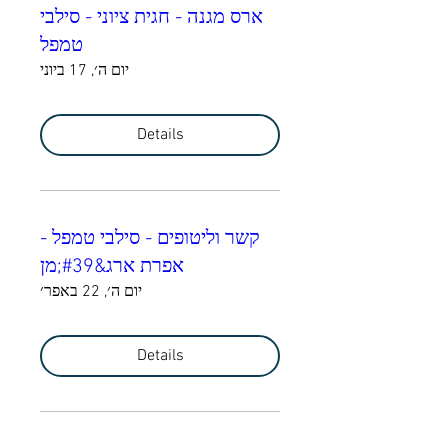
ארס מגנה - חגית ציוני - סילבי
טמפל
יום ה׳, 17 ביוני
Details
קשר וליטופים - סילבי טמפל -
אפרת ארג&#39;מן
יום ה׳, 22 באפר׳
Details