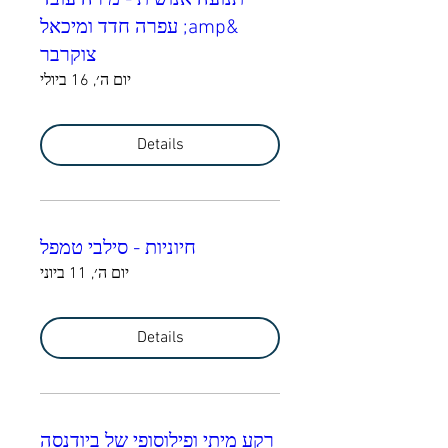
תנועה אנושית - מירה עובד
&amp; עפרה חדד ומיכאל
צוקרבר
יום ה׳, 16 ביולי
Details
חיוניות - סילבי טמפל
יום ה׳, 11 ביוני
Details
רקע מיתי ופילוסופי של ביודנסה