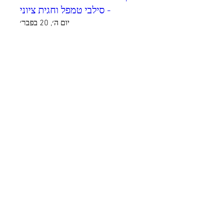
- סילבי טמפל וחגית ציוני
יום ה׳, 20 בפבר׳
Details
היבטים פילוסופיים - מברשת
קורדולה&nbsp; (גרמניה)
יום ה׳, 30 בינו׳
Details
זהות ושילוב - סילבי טמפל ומיכל