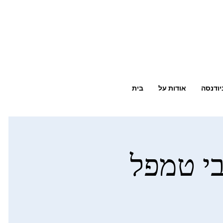
יודנסה
אודות על
בית
בי טמפל