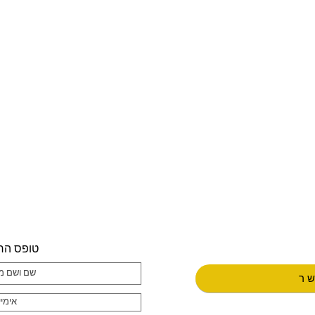
טופס הר
שר