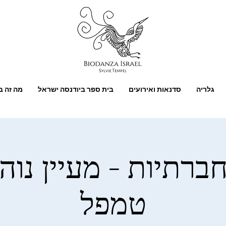
גלריה
סדנאות ואירועים
בית ספר ביודנסה ישראל
מה זה ב
ברתיות - מעיין נוה 
טמפל