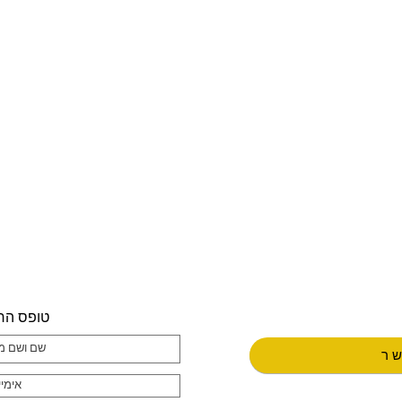
טופס הר
שר