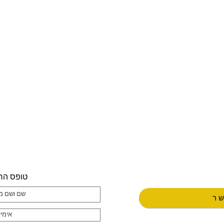
טופס הר
שר