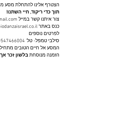
הצטרף אלינו להתחלת מסע מרג
תוך כדי ריקוד, חיי השתנו!
צור איתנו קשר במייל biodanzaisrael@gmail.com או 
כנס באתר www.biodanzaisrael.co.il 
לפרטים נוספים
סילבי טמפל- טל' 0547466004
המסע אל חיים הטובים מתחיל 
הזמנה מנוסחת 
בלשון זכר אך