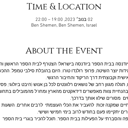
Time & Location
02 בנוב׳ 2023, 19:00 – 22:00
Ben Shemen, Ben Shemen, Israel
About the Event
דנסה בבית הספר ביודנסה בישראל! הצטרף לבית הספר הראשון והחל
200 על ידי תלמידות יוצר השיטה, פרופ' רולנדו טורו. היום בהובלת סילבי טמפל.
ישית וקבוצתית דרך הריקוד והחיבור הרגשי.
 מגוון רחב של נושאים רלוונטים לכל בן אנוש (היבט ביולוגי, פסיכולוגי
, בהנחיית צוות מאפשרים דידאקטים מהארץ ומחו"ל מהמובילים בתחום.
ם  מסורים שילוו אותך בדרכך.
 חיים שמקנה זכות  להעביר את הכלי העוצמתי  לרבים אחרים. השעות 
רים יתקיימו פעם בחודש לרוב בימי חמישי ושישי.
ה והסברתי על הפעילות בבית הספר. תוכל להכיר בוגרי בית הספר  ו