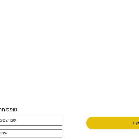
טופס הר
שר