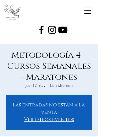
Metodología 4 -
Cursos Semanales
- Maratones
jue, 12 may
  |  
ben shemen
Las entradas no están a la
venta
Ver otros eventos