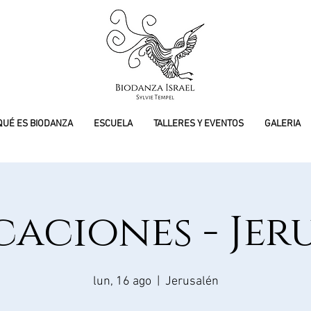
QUÉ ES BIODANZA
ESCUELA
TALLERES Y EVENTOS
GALERIA
caciones - Jer
lun, 16 ago
  |  
Jerusalén