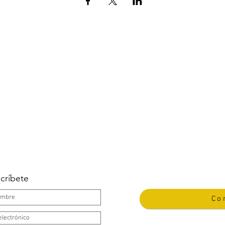
crí
bete
Co