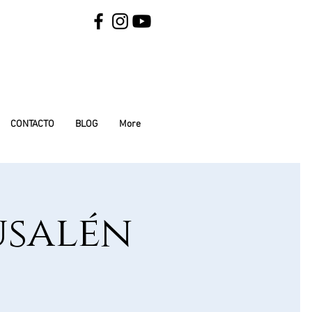
CONTACTO
BLOG
More
usalén