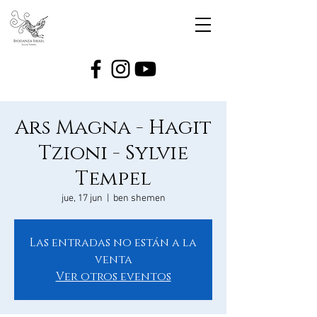
Ars Magna - Hagit
Tzioni - Sylvie
Tempel
jue, 17 jun
  |  
ben shemen
Las entradas no están a la
venta
Ver otros eventos